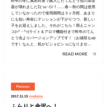
昨年の冬に風邪対策で購入したてんとう虫の加湿
器が壊れましたΣ(･ω･ﾉ)ﾉ！……春～秋の間は使用
していなかったので使用期間は３ヶ月程、あまり
にも短い寿命にテンションが下がりつつ、新しい
子をお迎えしました。それがこちら！萌えニャン
コ(=^・^=)ライト＆アロマ機能付きで昨年のてん
とう虫よりバージョンアップです！（お値段もup
です）なんと、机がビショビショになりませ…
READ MORE
Penseur
osakana
2017.11.15
ふらりと金沢へ！