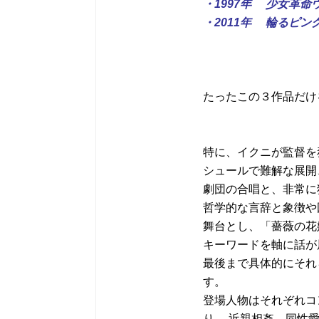
・1997年 少女革命
・2011年 輪るピン
たったこの３作品だけ
特に、イクニが監督を
シュールで難解な展開
劇団の合唱と、非常に
哲学的な言辞と象徴や
舞台とし、「薔薇の花
キーワードを軸に話が
最後まで具体的にそれ
す。
登場人物はそれぞれコ
り、 近親相姦、同性