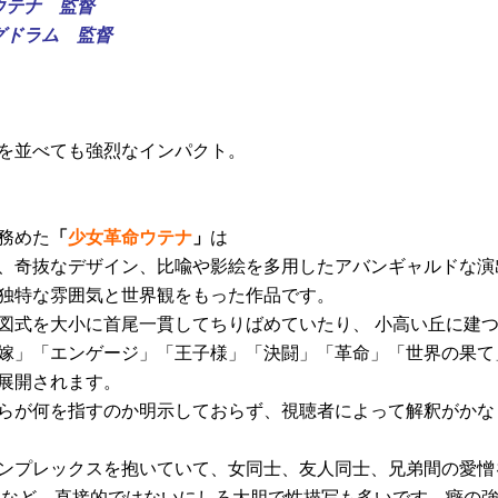
ウテナ 監督
グドラム 監督
を並べても強烈なインパクト。
務めた
「
少女革命ウテナ
」
は
、奇抜なデザイン、比喩や影絵を多用したアバンギャルドな演
独特な雰囲気と世界観をもった作品です。
図式を大小に首尾一貫してちりばめていたり、 小高い丘に建
嫁」「エンゲージ」「王子様」「決闘」「革命」「世界の果て
展開されます。
らが何を指すのか明示しておらず、視聴者によって解釈がかな
ンプレックスを抱いていて、女同士、友人同士、兄弟間の愛憎
愛など、直接的ではないにしろ大胆で性描写も多いです。癖の