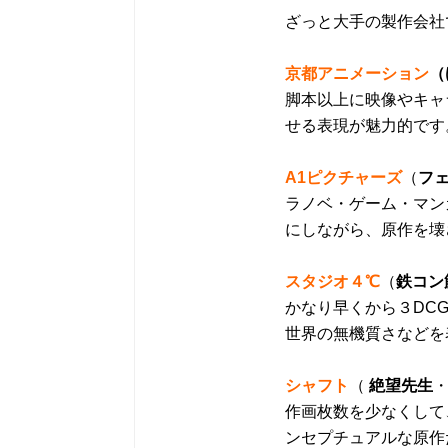
ざっと大手の製作会社
京都アニメーション
（
脚本以上に映像やキャ
せる表現が魅力的です
A
1ピクチャーズ
（
フ
ラノベ・ゲーム・マン
にしながら、原作を壊
スタジオ４℃
（
鉄コン
かなり早くから３DC
世界の無機質さなどを
シャフト
（
絶望先生
作画枚数を少なくして
ンセプチュアルな原作