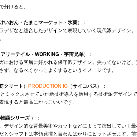
で分けると、
けいおん
・
たまこマーケット
・
氷菓
）：
ラデザなど総合したデザインで表現していく現代派デザイン。
。
ェアリーテイル
・
WORKING
・
宇宙兄弟
）：
ガにおける客層に好かれる保守派デザイン。尖ってないけど、
さず、なるべくかっこよくするというイメージです。
筋クリート
）
PRODUCTION IG
（
サイコパス
）：
Gとミックスさせていた新技術導入を活用する技術派デザインで
表現すると最高にかっこいいです。
・
物語シリーズ
）：
、デザイン的な背景美術やカットなどによって演出していく最
だとシャフトは本領発揮と言わんばかりにヒットさせます。前