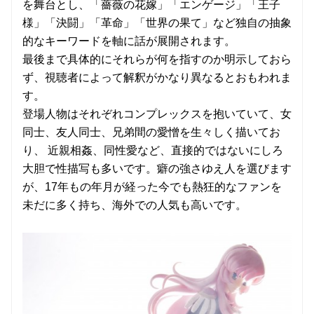
を舞台とし、「薔薇の花嫁」「エンゲージ」「王子
様」「決闘」「革命」「世界の果て」など独自の抽象
的なキーワードを軸に話が展開されます。
最後まで具体的にそれらが何を指すのか明示しておら
ず、視聴者によって解釈がかなり異なるとおもわれま
す。
登場人物はそれぞれコンプレックスを抱いていて、女
同士、友人同士、兄弟間の愛憎を生々しく描いてお
り、 近親相姦、同性愛など、直接的ではないにしろ
大胆で性描写も多いです。癖の強さゆえ人を選びます
が、17年もの年月が経った今でも熱狂的なファンを
未だに多く持ち、海外での人気も高いです。