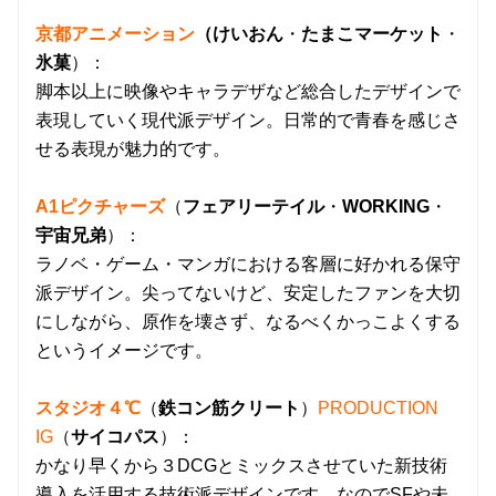
京都アニメーション
（けいおん
・
たまこマーケット
・
氷菓
）：
脚本以上に映像やキャラデザなど総合したデザインで
表現していく現代派デザイン。日常的で青春を感じさ
せる表現が魅力的です。
A
1ピクチャーズ
（
フェアリーテイル
・
WORKING
・
宇宙兄弟
）：
ラノベ・ゲーム・マンガにおける客層に好かれる保守
派デザイン。尖ってないけど、安定したファンを大切
にしながら、原作を壊さず、なるべくかっこよくする
というイメージです。
スタジオ４℃
（
鉄コン筋クリート
）
PRODUCTION
IG
（
サイコパス
）：
かなり早くから３DCGとミックスさせていた新技術
導入を活用する技術派デザインです。なのでSFや未