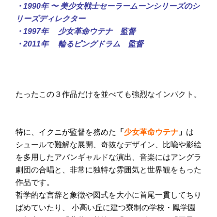
・1990年 〜 美少女戦士セーラームーンシリーズのシ
リーズディレクター
・1997年 少女革命ウテナ 監督
・2011年 輪るピングドラム 監督
たったこの３作品だけを並べても強烈なインパクト。
特に、イクニが監督を務めた
「
少女革命ウテナ
」
は
シュールで難解な展開、奇抜なデザイン、比喩や影絵
を多用したアバンギャルドな演出、音楽にはアングラ
劇団の合唱と、非常に独特な雰囲気と世界観をもった
作品です。
哲学的な言辞と象徴や図式を大小に首尾一貫してちり
ばめていたり、 小高い丘に建つ寮制の学校・鳳学園