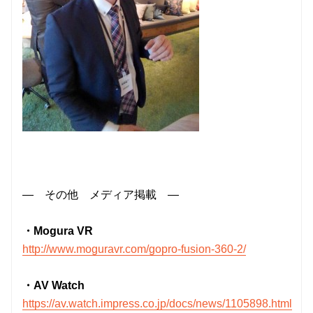
― その他 メディア掲載 ―
・Mogura VR
http://www.moguravr.com/gopro-fusion-360-2/
・AV Watch
https://av.watch.impress.co.jp/docs/news/1105898.html