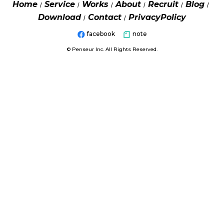
Home
Service
Works
About
Recruit
Blog
Download
Contact
PrivacyPolicy
facebook
note
© Penseur Inc. All Rights Reserved.