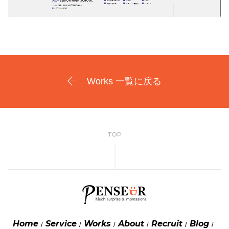
Works 一覧に戻る
TOP
Home
Service
Works
About
Recruit
Blog