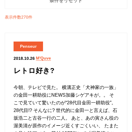
表示件数270件
Penseur
M'Quve
2018.10.26
レトロ好き?
今朝、テレビで見た。 横溝正史「犬神家の一族」
の金田一耕助役にNEWS加藤シゲアキが。。 そ
こで見ていて驚いたのが“28代目金田一耕助役”。
28代目!? そんなに? 世代的に金田一と言えば、石
坂浩二と古谷一行の二人。 あと、あの寅さん役の
渥美清が原作のイメージ近くすごくいい、 たまた